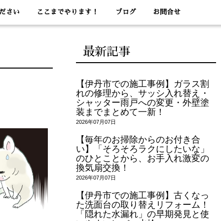
ださい
ここまでやります！
ブログ
お問合せ
最新記事
【伊丹市での施工事例】ガラス割
れの修理から、サッシ入れ替え・
シャッター雨戸への変更・外壁塗
装までまとめて一新！
2026年07月07日
【毎年のお掃除からのお付き合
い】「そろそろラクにしたいな」
のひとことから、お手入れ激変の
換気扇交換！
2026年07月07日
【伊丹市での施工事例】古くなっ
た洗面台の取り替えリフォーム！
「隠れた水漏れ」の早期発見と使