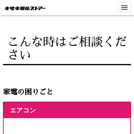
N
a
v
i
g
a
t
こんな時はご相談くだ
i
o
n
さい
家電の困りごと
エアコン