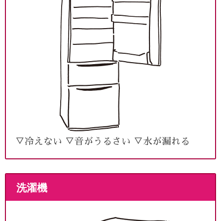
▽冷えない ▽音がうるさい ▽水が漏れる
洗濯機