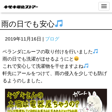
N
a
v
i
雨の日でも安心
g
a
t
i
2019年11月16日
|
ブログ
o
n
ベランダにルーフの取り付けを行いました
雨の日でも洗濯がほせるようにと
これで安心して洗濯物を干せますよね
軒先にアールをつけて、雨の侵入を少しでも防げ
るようのしました。