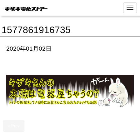
N
a
v
i
1577861916735
g
a
t
i
2020年01月02日
o
n
« Prev