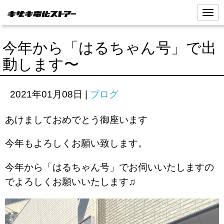
N
a
v
i
今年から「はるちゃん号」で出
g
a
動します〜
t
i
o
n
2021年01月08日
|
ブログ
あけましておめでとう御座います
今年もよろしくお願い致します。
今年から「はるちゃん号」でお伺いいたしますの
でよろしくお願いいたします♫