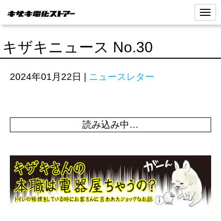
N
a
v
i
キザキニュース No.30
g
a
t
i
2024年01月22日
|
ニュースレター
o
n
読み込み中…