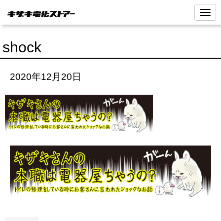
N
a
v
i
shock
g
a
t
i
2020年12月20日
o
n