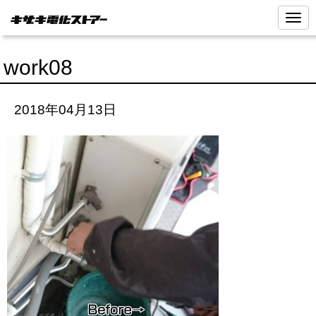
N
a
v
i
work08
g
a
t
i
2018年04月13日
o
n