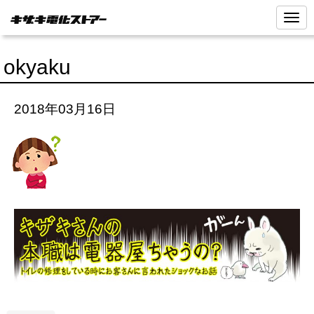
N
a
v
i
okyaku
g
a
t
i
2018年03月16日
o
n